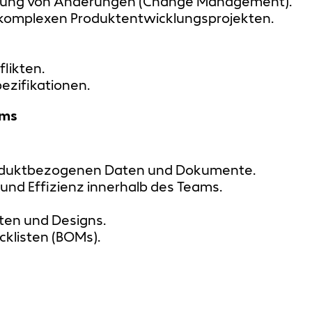
lgung von Änderungen (Change Management).
 komplexen Produktentwicklungsprojekten.
likten.
pezifikationen.
ams
produktbezogenen Daten und Dokumente.
nd Effizienz innerhalb des Teams.
ten und Designs.
cklisten (BOMs).