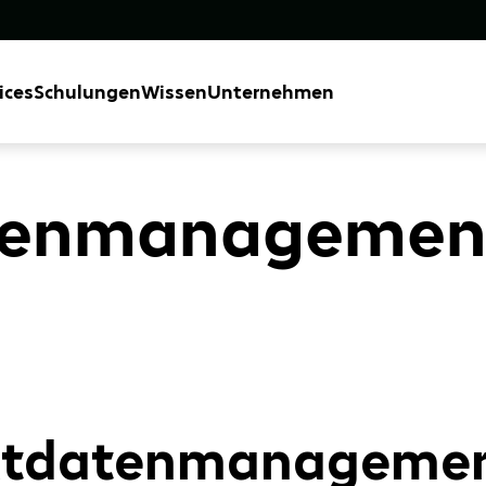
ices
Schulungen
Wissen
Unternehmen
tenmanagemen
uktdatenmanageme