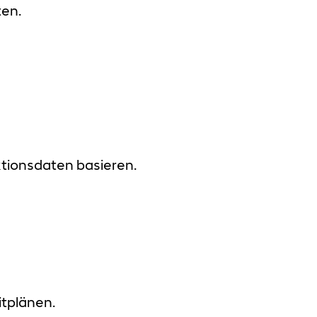
en.
ktionsdaten basieren.
itplänen.