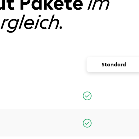
t Pakete
im
rgleich.
Standard
sis.
ene Ober- &
(Skizzen).