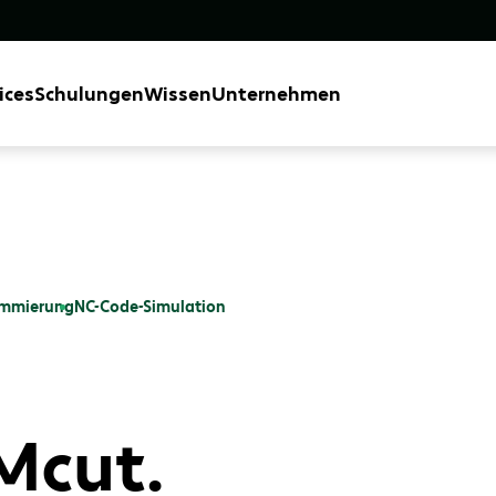
ices
Schulungen
Wissen
Unternehmen
mmierung
NC-Code-Simulation
cut.