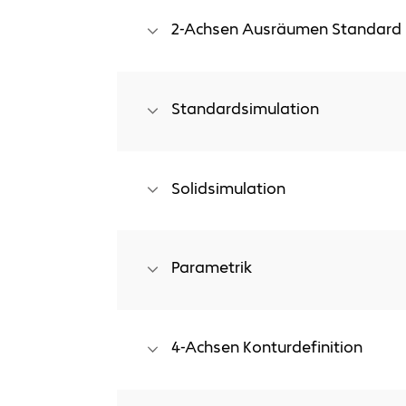
2-Achsen Ausräumen Standard
Standard 2-Achsen Ausräumen.
Standardsimulation
Standardsimulation inkl. Berechnung & V
Offsetflächen für alle Schnitte.
Solidsimulation
Abtrags-Simulation zur 3D-Visualisierun
Entformbarkeitsanalyse.
Parametrik
Assoziativität existierender Erodier-Jo
Modellveränderungen (autom. Neuber
Volumen-, Flächenmodellen und Skizzen
4-Achsen Konturdefinition
3D-Konturdefinition direkt auf Volumen