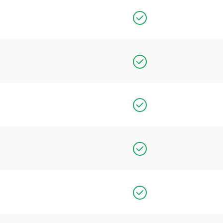
isualisierung der
g inkl.
bs zu
echnung auf
).
- & Flächenmodellen.