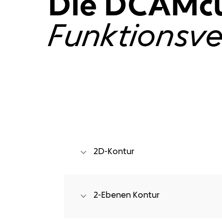
Die DCAMcu
Funktionsve
2D-Kontur
2D-Konturdefinition auf CAD-Skizzenba
2-Ebenen Kontur
Regelflächenbearbeitung über vorhand
Unterkontur und Synchronisationslinien 