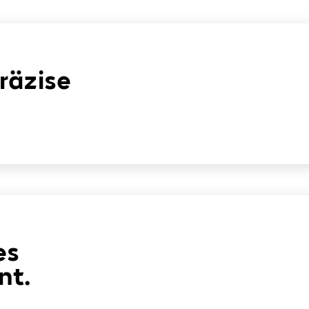
Präzise
es
nt.