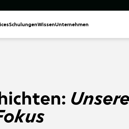
ices
Schulungen
Wissen
Unternehmen
hichten:
Unser
Fokus