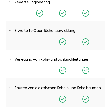
Reverse Engineering
Erstellen Sie Konstruktionen mit der Möglichkeit zum
Importieren, Bearbeiten, Evaluieren und Erstellen von
Volumenkörpergeometrie aus gescannten Punktwolken-
oder Netzdaten..
Erweiterte Oberflächenabwicklung
Wickeln Sie komplexe, nicht-abwickelbare Oberflächen ab,
die typischerweise in Textilprodukten wie Kleidung oder in
Blechprodukten wie Metallstanzteilen auftreten.
Verlegung von Rohr- und Schlauchleitungen
Beschleunigen Sie die Konstruktion und Dokumentation
von Rohrleitungs- und Schlauchsystemen.
Routen von elektrischen Kabeln und Kabelbäumen
Beschleunigen Sie die Konstruktion elektrischer 3D-
Leitungen und die Erstellung von
Kabelbaumzeichnungsableitungen für die Fertigung.