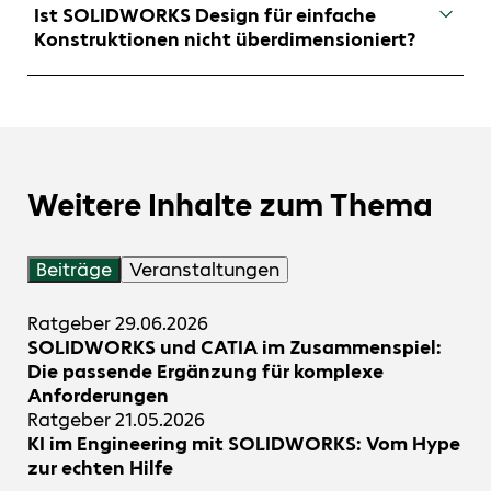
cloudbasierte Zusammenarbeit. Das Ziel von
Modellierleistung mit außergewöhnlicher
Ist SOLIDWORKS Design für einfache
SOLIDWORKS ist eine durchgängige, digitale
Benutzerfreundlichkeit. Änderungen bleiben
Konstruktionen nicht überdimensioniert?
Prozesskette von der Idee bis zur Fertigung
kontrollierbar, Modelle lesbar und die Software
und darüber hinaus.
folgt der Logik realer Konstruktionsarbeit.
Nein. Gerade bei scheinbar einfachen Aufgaben
spielt SOLIDWORKS Design (3D-CAD) seine
Stärke aus. Es skaliert von der schnellen Skizze
bis zur komplexen Baugruppe, ohne den
Anwender mit unnötiger Komplexität zu
belasten.
Weitere Inhalte zum Thema
Beiträge
Veranstaltungen
Ratgeber
29.06.2026
SOLIDWORKS und CATIA im Zusammenspiel:
Die passende Ergänzung für komplexe
Anforderungen
Ratgeber
21.05.2026
KI im Engineering mit SOLIDWORKS: Vom Hype
zur echten Hilfe