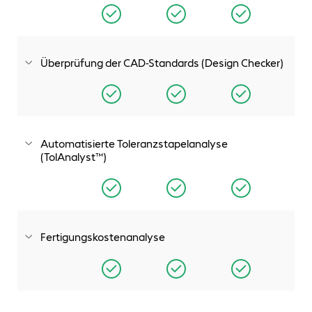
Einfaches Finden, Anpassen und Freigeben von
Hunderttausenden von vorgefertigten Industriestandard-
Verbindungselementen, die sofort konfiguriert und
automatisch in Ihre Konstruktion eingefügt werden.
Überprüfung der CAD-Standards (Design Checker)
Legen Sie Konstruktionsstandards fest und prüfen Sie
Zeichnungen und Modelle, um einheitliche Entwürfe und
Dokumentationen zu erstellen.
Automatisierte Toleranzstapelanalyse
(TolAnalyst™)
Überprüfen Sie automatisch die Auswirkungen von
Toleranzen auf Teile und Baugruppen, um die einheitliche
Passung der Komponenten sicherzustellen und
Toleranzschemata zu verifizieren, bevor Konstruktionen in
die Fertigung gehen.
Fertigungskostenanalyse
Gleichen Sie Konstruktionen mithilfe automatischer
Kostenschätzungswerkzeuge, die vollständig in die 3D-
CAD-Lösung integriert sind, kontinuierlich mit Budgetzielen
ab.