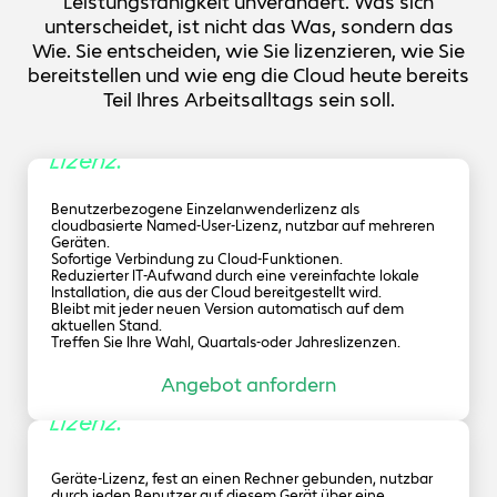
Leistungsfähigkeit unverändert. Was sich
Produktstrukturmanagement
Betriebsabläufe zu vermeiden und die Variabilität und
bietet.
künstliche Intelligenz, um die Rendering-Dauer drastisch zu
Effizienz von Meetings mit einer neuen, visuellen Methode
unterscheidet, ist nicht das Was, sondern das
reduzieren.
für die Planung, Moderation und Zielerreichung
Verkürzen Sie die Entwicklungszeit, indem Sie Multi-
Wie. Sie entscheiden, wie Sie lizenzieren, wie Sie
umzusetzen.
CADProduktstrukturen in einem einzigen Kontext erstellen,
Erweiterte Beleuchtungstechniken für Sonne und
bereitstellen und wie eng die Cloud heute bereits
ändern und untersuchen. So reduzieren Sie die
Himmel
Konstruktionsiterationen, indem Sie die
Teil Ihres Arbeitsalltags sein soll.
Konstruktionsprüfung und vorgeschlagene Änderungen
Einzelanwender
Simulieren Sie die Beleuchtung an einem bestimmten Ort
universell für alle Beteiligten zugänglich machen.
und zu einer bestimmten Zeit und erstellen Sie
Lizenz.
Sonnenstudienanimationen.
Benutzerbezogene Einzelanwenderlizenz als
Erweiterte fotorealistische Animationen und
cloudbasierte Named-User-Lizenz, nutzbar auf mehreren
immersive virtuelle Realität
Geräten.
Sofortige Verbindung zu Cloud-Funktionen.
Reduzierter IT-Aufwand durch eine vereinfachte lokale
Animieren Sie Explosionsansichten, Kameras und vieles
Installation, die aus der Cloud bereitgestellt wird.
mehr, um fotorealistische Videos zu erstellen. Erstellen Sie
Bleibt mit jeder neuen Version automatisch auf dem
mit 360-GradKameras und interaktiver Ausgabe
aktuellen Stand.
beeindruckende VR-Erlebnisse (Nur mit einer
Treffen Sie Ihre Wahl, Quartals-oder Jahreslizenzen.
Einzelanwenderlizenz verfügbar).
Benutzerhandbücher, Schulungshandbücher und
Angebot anfordern
Baugruppendokumentation
Geräte
Lizenz.
Erstellen Sie herausragende digitale Inhalte, einschließlich
interaktiver Produktpräsentationen und technischer
Illustrationen, um Produktwerte zu präsentieren, Partner zu
Geräte-Lizenz, fest an einen Rechner gebunden, nutzbar
unterstützen, den Umgang zu erklären und Kunden zu
durch jeden Benutzer auf diesem Gerät über eine