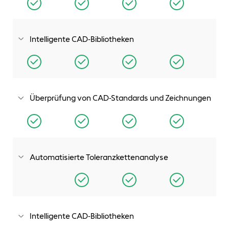
und Gussteilen, Schweißkonstruktionen, Formwerkzeugen,
Werkzeugen und Druckgussmatrizen..
Intelligente CAD-Bibliotheken
Sie können ganz einfach Hunderttausende vorgefertigte,
dem Branchenstandard entsprechende
Verbindungselemente finden, anpassen und freigeben, die
sich schnell konfigurieren und automatisch in Ihre
Konstruktion integrieren lassen.
Überprüfung von CAD-Standards und Zeichnungen
Legen Sie Konstruktionsstandards fest und überprüfen Sie
anhand dieser Ihre Zeichnungen und Modelle, um
einheitliche Konstruktionen und Dokumentationen zu
erstellen.
Automatisierte Toleranzkettenanalyse
Überprüfen Sie automatisch die Auswirkungen von
Toleranzen auf Teile und Baugruppen, um die einheitliche
Passung der Komponenten sicherzustellen und
Toleranzschemata vor der Fertigung Ihrer Konstruktionen zu
verifizieren.
Intelligente CAD-Bibliotheken