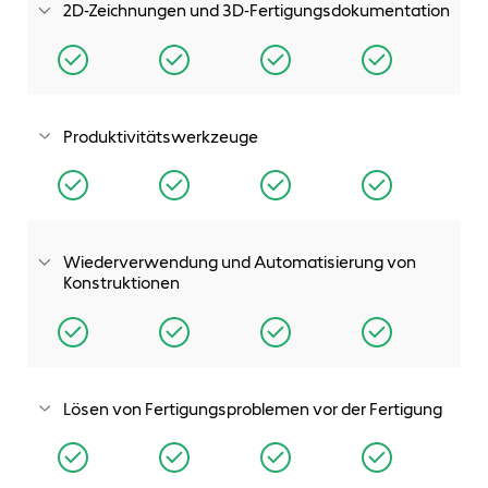
2D-Zeichnungen und 3D-Fertigungsdokumentation
Erstellen Sie produktionsreife 2D-Zeichnungen oder
verzichten Sie auf Zeichnungen und nutzen Sie intelligente,
automatisierte 3D-Bemaßungs- und -Toleranzfunktionen.
Produktivitätswerkzeuge
Analysieren, vergleichen, prüfen und erstellen Sie ganz
einfach Berichte für Ihre Konstruktionen.
Wiederverwendung und Automatisierung von
Konstruktionen
Vereinfachen Sie die Wiederverwendung vorhandener
Konstruktionsdaten mit Such-, Automatisierungs- und
Konfigurationswerkzeugen, die Ihnen dabei helfen, die
Erstellung neuer Konstruktionen zu beschleunigen.
Lösen von Fertigungsproblemen vor der Fertigung
Prüfen Sie in 2D und 3D, ob Ihre Teile und Baugruppen richtig
passen, zusammengebaut werden können und sich
bewegen lassen. Prüfen Sie Ihre Konstruktionen auf