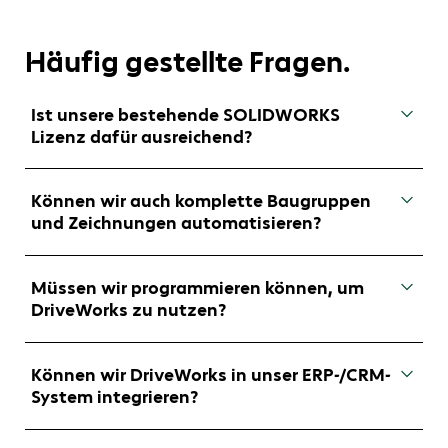
Häufig gestellte Fragen.
Ist unsere bestehende SOLIDWORKS
Lizenz dafür ausreichend?
Ja, Ihre SOLIDWORKS Lizenz reicht aus. Für die
Nutzung benötigen Sie zusätzlich eine
Können wir auch komplette Baugruppen
DriveWorks Lizenz – je nach Einsatzszenario
und Zeichnungen automatisieren?
gibt es unterschiedliche Lizenzmodelle.
Absolut – DriveWorks automatisiert sowohl
Einzelteile als auch Baugruppen und
Müssen wir programmieren können, um
dazugehörige Zeichnungen.
DriveWorks zu nutzen?
Nein – viele Automationen lassen sich über eine
grafische Benutzeroberfläche konfigurieren. Für
Können wir DriveWorks in unser ERP-/CRM-
komplexe Logiken sind aber Grundkenntnisse
System integrieren?
in Formeln und Regeln hilfreich.
Ja – DriveWorks kann über Schnittstellen mit