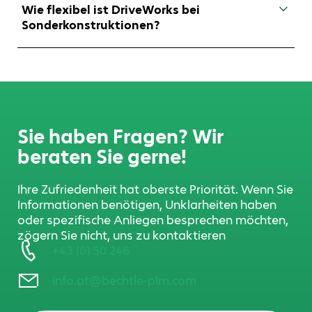
Drittsystemen kommunizieren, um z. B.
Wie flexibel ist DriveWorks bei
Kundendaten, Preise oder Artikelnummern zu
Sonderkonstruktionen?
übernehmen.
Sehr flexibel – Sie können Regeln und
Bedingungen definieren, um auch komplexe
Sonderfälle automatisiert abzubilden.
Sie haben Fragen? Wir
beraten Sie gerne!
Ihre Zufriedenheit hat oberste Priorität. Wenn Sie
Informationen benötigen, Unklarheiten haben
oder spezifische Anliegen besprechen möchten,
zögern Sie nicht, uns zu kontaktieren
+43 (0) 50 246
info.at@bechtle-plm.com