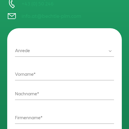
+43 (0) 50 246
info.at@bechtle-plm.com
Anrede
Vorname
Nachname
Firmenname