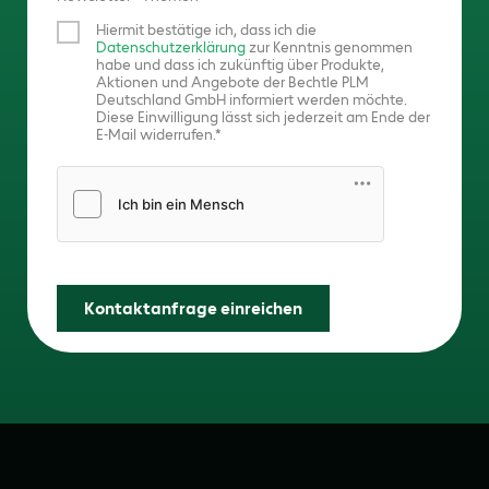
Hiermit bestätige ich, dass ich die
Datenschutzerklärung
zur Kenntnis genommen
habe und dass ich zukünftig über Produkte,
Aktionen und Angebote der Bechtle PLM
Deutschland GmbH informiert werden möchte.
Diese Einwilligung lässt sich jederzeit am Ende der
E-Mail widerrufen.
Friendly Captcha
Kontaktanfrage einreichen