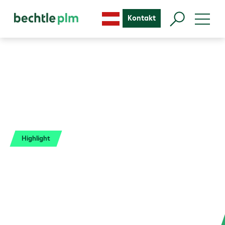
Kontakt
Highlight
SOLIDWORKS
Testversion.
Testen Sie SOLIDWORKS 2026 – ohne
Wartezeiten & ohne Installation.