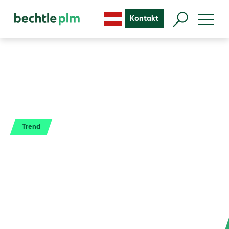
Kontakt
Trend
KI in SOLIDWORKS.
Ihr nächster
Produktivitätssprung
.
Künstliche Intelligenz in SOLIDWORKS verändert
Ihren Konstruktionsalltag. Testen Sie jetzt die