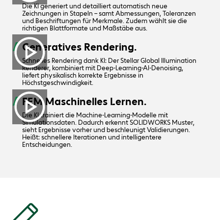
Die KI generiert und detailliert automatisch neue
Zeichnungen in Stapeln – samt Abmessungen, Toleranzen
und Beschriftungen für Merkmale. Zudem wählt sie die
richtigen Blattformate und Maßstäbe aus.
Generatives Rendering.
Schnelles Rendering dank KI: Der Stellar Global Illumination
Renderer, kombiniert mit Deep-Learning-AI-Denoising,
liefert physikalisch korrekte Ergebnisse in
Höchstgeschwindigkeit.
FEM Maschinelles Lernen.
Die KI trainiert die Machine-Learning-Modelle mit
Simulationsdaten. Dadurch erkennt SOLIDWORKS Muster,
sieht Ergebnisse vorher und beschleunigt Validierungen.
Heißt: schnellere Iterationen und intelligentere
Entscheidungen.