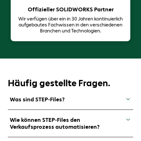
Offizieller SOLIDWORKS Partner
Wir verfügen über ein in 30 Jahren ​kontinuierlich
aufgebautes Fachwissen in den verschiedenen
Branchen und Technologien.
Häufig gestellte Fragen.
Was sind STEP-Files?
STEP-Files (
ST
andard for
E
xchange of
P
roduct
model data) sind ein internationaler Standard
Wie können STEP-Files den
für den Austausch von 3D-Modellierungsdaten
Verkaufsprozess automatisieren?
zwischen verschiedenen CAD (Computer-Aided
Design)-Programmen.
Eine schrittweise Automatisierung des