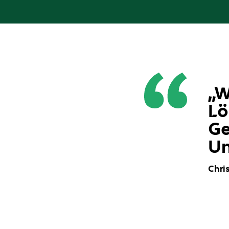
„W
Lö
Ge
Un
Chri