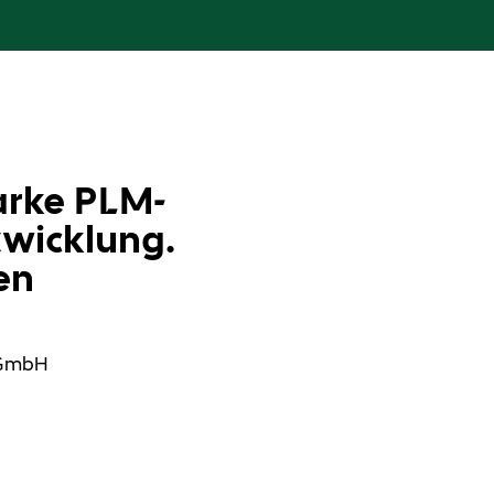
arke PLM-
twicklung.
en
 GmbH