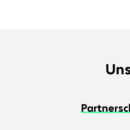
Un
Partnersc