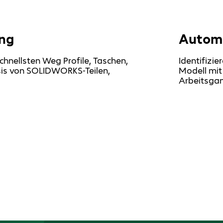
ung
Automa
hnellsten Weg Profile, Taschen,
Identifizi
sis von SOLIDWORKS-Teilen,
Modell mit
Arbeitsga