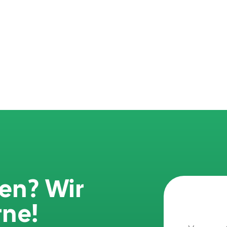
en? Wir
rne!