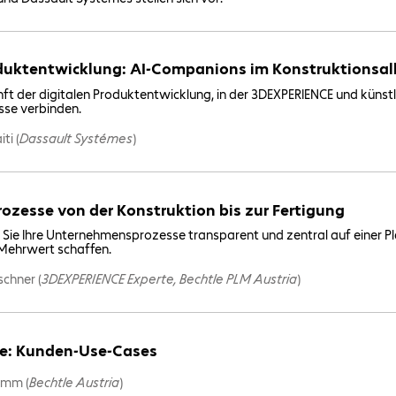
oduktentwicklung: AI-Companions im Konstruktionsal
unft der digitalen Produktentwicklung, in der 3DEXPERIENCE und künstli
se verbinden.
ti (
Dassault Systémes
)
ozesse von der Konstruktion bis zur Fertigung
e Sie Ihre Unternehmensprozesse transparent und zentral auf einer P
Mehrwert schaffen.
schner (
3DEXPERIENCE Experte, Bechtle PLM Austria
)
rie: Kunden-Use-Cases
imm (
Bechtle Austria
)