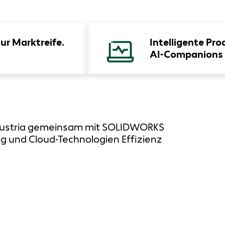
zur Marktreife.
Intelligente Pr
AI-Companions
M Austria gemeinsam mit SOLIDWORKS
ng und Cloud-Technologien Effizienz