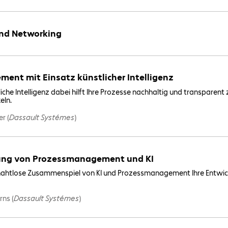
nd Networking
nt mit Einsatz künstlicher Intelligenz
liche Intelligenz dabei hilft Ihre Prozesse nachhaltig und transparen
eln.
r (
Dassault Systémes
)
ung von Prozessmanagement und KI
s nahtlose Zusammenspiel von KI und Prozessmanagement Ihre Entwi
rns (
Dassault Systémes
)