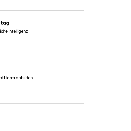
ltag
che Intelligenz
lattform abbilden