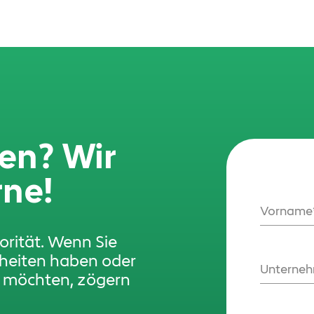
en? Wir
rne!
Vorname
iorität. Wenn Sie
rheiten haben oder
Unterne
n möchten, zögern