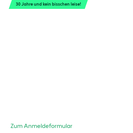
30 Jahre und kein bisschen leise!
Gemeinsam st
Gemeinsam fe
Am 18. und 19. September 2026 heißt es:
Berge! Wir freuen uns darauf, mit de
PLM Austria zwei abwechslungsreiche 
verbringen und 30 Jahre Bechtle PLM A
feiern! Mit im Programm: Spannende Einb
Teamgeist und jede Menge Spaß!
Zum Anmeldeformular