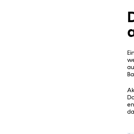
Ei
we
au
Ba
Ak
Do
en
da