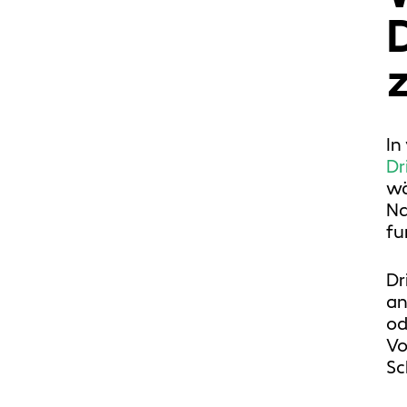
In
Dr
w
Na
fu
Dr
an
od
Vo
Sc