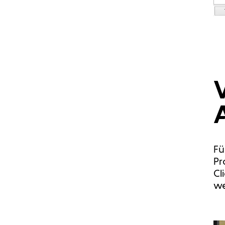
Fü
Pr
Cl
we