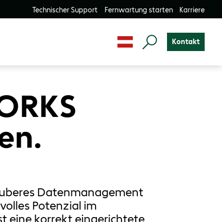
Technischer Support
Fernwartung starten
Karriere
Kontakt
WORKS
en.
 sauberes Datenmanagement
olles Potenzial im
 eine korrekt eingerichtete