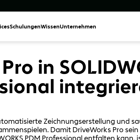
ices
Schulungen
Wissen
Unternehmen
 Pro in SOLID
ional integrier
automatisierte Zeichnungserstellung und
mmenspielen. Damit DriveWorks Pro sein v
RKS PDM Professional entfalten kann, ist