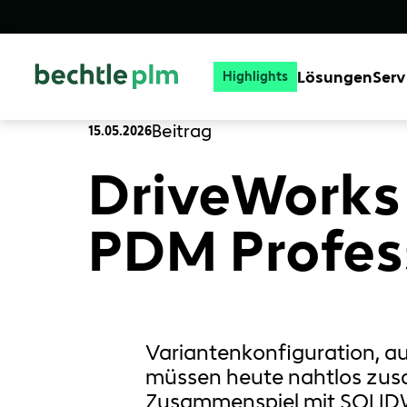
Lösungen
Serv
Highlights
Beitrag
15.05.2026
DriveWorks
PDM Profess
Variantenkonfiguration, 
müssen heute nahtlos zusa
Zusammenspiel mit SOLIDWO